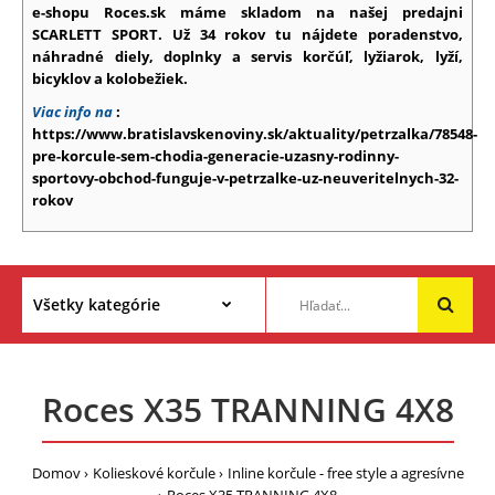
e-shopu Roces.sk máme skladom na našej predajni
SCARLETT SPORT. Už 34 rokov tu nájdete poradenstvo,
náhradné diely, doplnky a servis korčúľ, lyžiarok, lyží,
bicyklov a kolobežiek.
Viac info na
:
https://www.bratislavskenoviny.sk/aktuality/petrzalka/78548-
pre-korcule-sem-chodia-generacie-uzasny-rodinny-
sportovy-obchod-funguje-v-petrzalke-uz-neuveritelnych-32-
rokov
Roces X35 TRANNING 4X8
Domov
Kolieskové korčule
Inline korčule - free style a agresívne
Roces X35 TRANNING 4X8