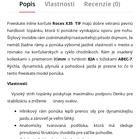
Popis
Vlastnosti
Recenzie (0)
Freeskate inline korčule
Roces X35 TIF
majú dobre vetranú pevnú
hardboot topánku, ktorá ti ponúkne vynikajúcu oporu pre nohu.
Štýlový invisible rám (odnímateľný/nastaviteľný) pôsobí dojmom, že
nemáš žiadne rámy a ponúka výborné jazdné vlastnosti v meste a
rovnako na korčuliarskych a cyklo chodníkoch. Rám je osadený
kolieskami s priemerom 80
mm
o tvrdosti
82A
s ložiskami
ABEC-7
.
Rýchla, dynamická, plynulá a pohodová jazda je presne to čo ti
tento freeskate model ponúka.
Vlastnosti
Vysoký strih topánky poskytuje maximálnu podporu členku pre
stabilizáciu a zníženie únavy svalov.
Hliníkový rám ponúka lepší prenos sily pre dynamickejšiu
jazdu a zároveň je veľmi ľahký.
Anatomicky tvarovaná podšívka, ktorá má sleduje
prirodzenú štruktúru chodidla pre väčšie pohodlie.