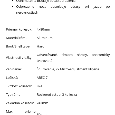
Odnímateľná brzda je súčasťou balenia.
Odpruzenie noza absorbuje otrasy pri jazde po
nerovnostiach
Priemer koliesok:
4x80mm
Materiál rámu:
Aluminum
Boot/Shell type:
Hard
Odvetrávané, tlmiaca nárazy, anatomicky
Vlastnosti vložky:
tvarovaná
Zapínanie:
Šnúrovanie, 2x Micro-adjustment klipsňa
Ložiská:
ABEC-7
Tvrdosť koliesok:
82A
Typ rámu:
Rockered setup, 3 kolieska
Základňa koliesok:
243mm
Max priemer
80mm