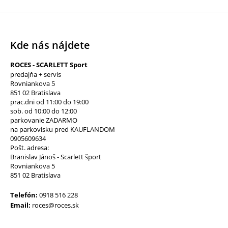
Kde nás nájdete
ROCES - SCARLETT Sport
predajňa + servis
Rovniankova 5
851 02 Bratislava
prac.dni od 11:00 do 19:00
sob. od 10:00 do 12:00
parkovanie ZADARMO
na parkovisku pred KAUFLANDOM
0905609634
Pošt. adresa:
Branislav Jánoš - Scarlett šport
Rovniankova 5
851 02 Bratislava
Telefón:
0918 516 228
Email:
roces@roces.sk