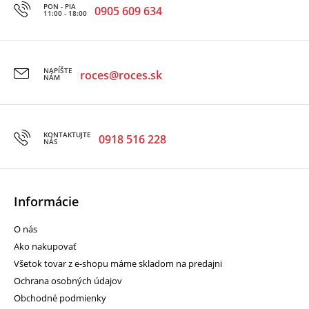
PON - PIA
0905 609 634
11:00 - 18:00
NAPÍŠTE
roces@roces.sk
NÁM
KONTAKTUJTE
0918 516 228
NÁS
Informácie
O nás
Ako nakupovať
Všetok tovar z e-shopu máme skladom na predajni
Ochrana osobných údajov
Obchodné podmienky