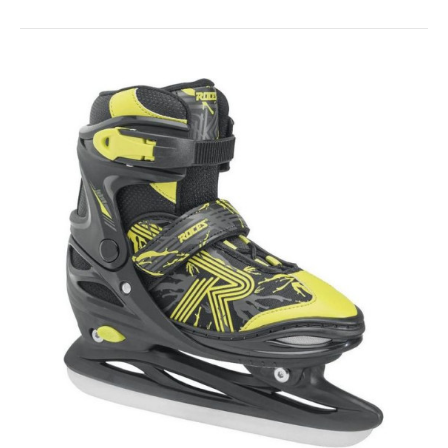
ROCES Face Off
66.00€
99.00€
NOVINKA - Detská hokejová rozťahovacia ľadová korčula,
ktorá porastie s ..