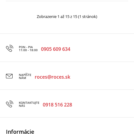
79.00€
99.00€
Zobrazenie 1 až 15 z 15 (1 stránok)
NOVINKA ľadová korčula s komfortnou anatomickou
PON - PIA
topánkou pre pohodlné korčuľova..
0905 609 634
11:00 - 18:00
NAPÍŠTE
roces@roces.sk
NÁM
KONTAKTUJTE
0918 516 228
NÁS
Informácie