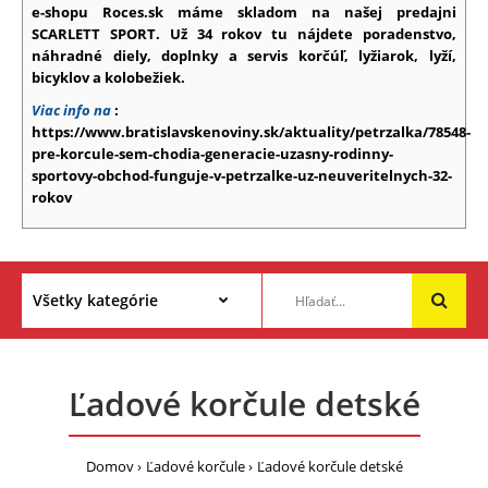
e-shopu Roces.sk máme skladom na našej predajni
SCARLETT SPORT. Už 34 rokov tu nájdete poradenstvo,
náhradné diely, doplnky a servis korčúľ, lyžiarok, lyží,
bicyklov a kolobežiek.
Viac info na
:
https://www.bratislavskenoviny.sk/aktuality/petrzalka/78548-
pre-korcule-sem-chodia-generacie-uzasny-rodinny-
sportovy-obchod-funguje-v-petrzalke-uz-neuveritelnych-32-
rokov
Ľadové korčule detské
Domov
Ľadové korčule
Ľadové korčule detské