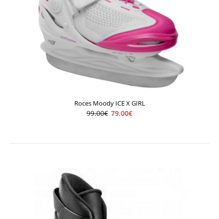
ROCES Moody Ice Girl
75.00€
90.00€
Roces Moody ICE X GIRL
Detské ľadové korčule nastaviteľné. EES Easy Entry System
99.00€
79.00€
Laces Mem..