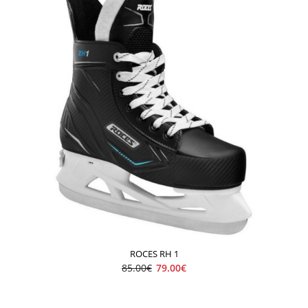
ROCES RH 1
85.00€
79.00€
Roces Moody ICE X GIRL