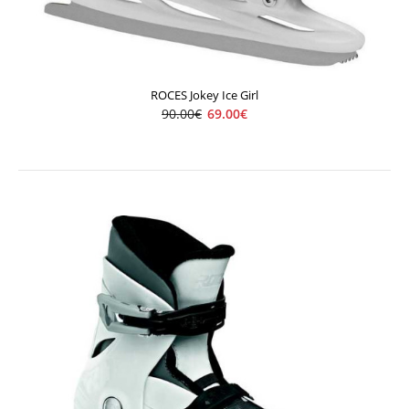
Detské ľadové korčule nastaviteľné. “Growth compensator”
shel..
ROCES Jokey Ice Girl
90.00€
69.00€