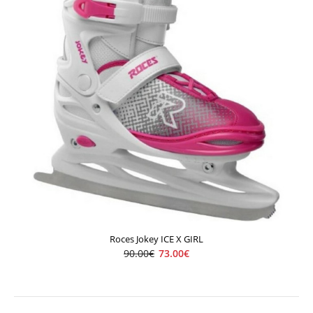
Roces Jokey ICE X GIRL
90.00€
73.00€