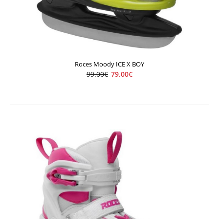
Detské ľadové korčule nastaviteľné. EES Easy Entry System
Laces Memor..
Roces Moody ICE X BOY
99.00€
79.00€