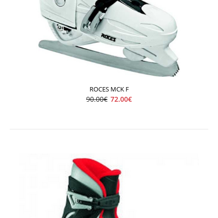
ROCES Jokey Ice Girl
69.00€
90.00€
ROCES MCK F
90.00€
72.00€
Detské ľadové korčule nastaviteľné. “Growth compensator”
shel..