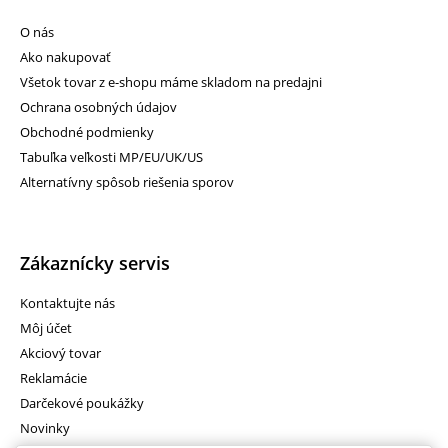
O nás
Ako nakupovať
Všetok tovar z e-shopu máme skladom na predajni
Ochrana osobných údajov
Obchodné podmienky
Tabuľka veľkosti MP/EU/UK/US
Alternatívny spôsob riešenia sporov
ROCES ORIGINALE
79.00€
99.00€
Zákaznícky servis
Kontaktujte nás
- Hokejovo inšpirovaný vzhľad - Komfortná papuca -
Môj účet
Zpevnena plastov..
Akciový tovar
Reklamácie
Darčekové poukážky
Novinky