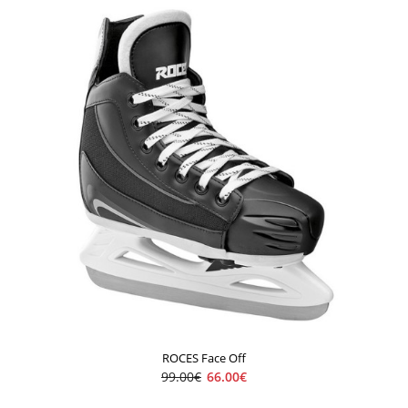
ROCES T ICE F
49.00€
79.00€
..
ROCES Face Off
99.00€
66.00€