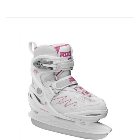
Roces Jokey ICE X GIRL
73.00€
90.00€
NOVINKA ľadová korčula s komfortnou anatomickou
topánkou pre pohodlné korčuľova..