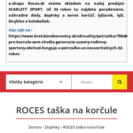
e-shopu Roces.sk máme skladom na našej predajni
SCARLETT SPORT. Už 34 rokov tu nájdete poradenstvo,
náhradné diely, doplnky a servis korčúľ, lyžiarok, lyží,
bicyklov a kolobežiek.
Viac info na
:
https://www.bratislavskenoviny.sk/aktuality/petrzalka/78548-
pre-korcule-sem-chodia-generacie-uzasny-rodinny-
sportovy-obchod-funguje-v-petrzalke-uz-neuveritelnych-32-
rokov
ROCES taška na korčule
Domov
Doplnky
ROCES taška na korčule