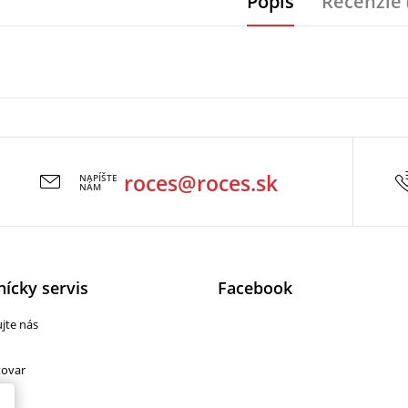
Popis
Recenzie 
roces@roces.sk
NAPÍŠTE
NÁM
ícky servis
Facebook
jte nás
tovar
cie