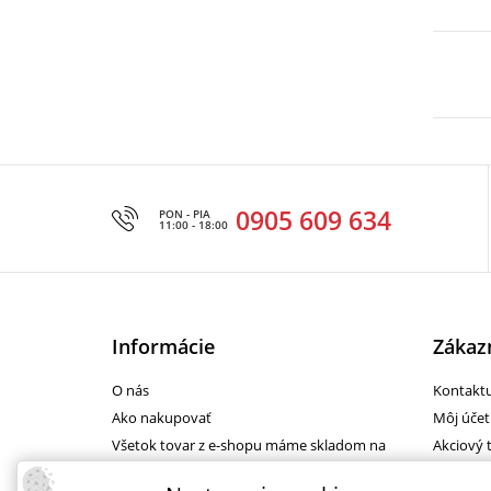
0905 609 634
PON - PIA
11:00 - 18:00
Informácie
Zákazn
O nás
Kontaktu
Ako nakupovať
Môj účet
Všetok tovar z e-shopu máme skladom na
Akciový 
predajni
Reklamá