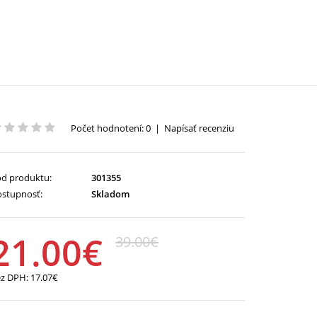
Počet hodnotení: 0
|
Napísať recenziu
d produktu:
301355
stupnosť:
Skladom
21.00€
39.00€
ez DPH:
17.07€