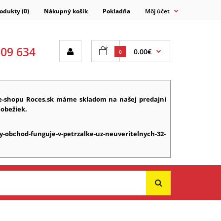
odukty (0)
Nákupný košík
Pokladňa
Môj účet
609 634
0.00€
0
e-shopu Roces.sk máme skladom na našej predajni
lobežiek.
y-obchod-funguje-v-petrzalke-uz-neuveritelnych-32-