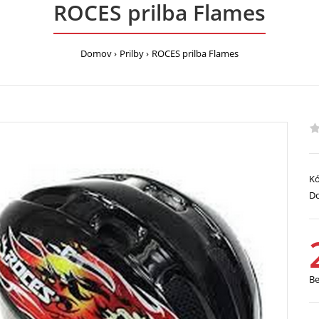
ROCES prilba Flames
Domov
Prilby
ROCES prilba Flames
Kó
Do
B