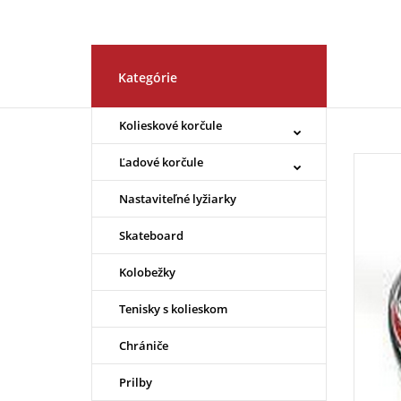
Kategórie
Kolieskové korčule
Ľadové korčule
Nastaviteľné lyžiarky
Skateboard
Kolobežky
Tenisky s kolieskom
Chrániče
Prilby