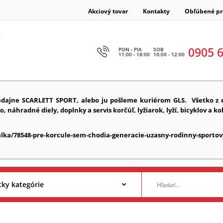
Akciový tovar
Kontakty
Obľúbené pr
0905 
PON - PIA
SOB
11:00 - 18:00
10:00 - 12:00
edajne SCARLETT SPORT, alebo ju pošleme kuriérom GLS.
Všetko z 
náhradné diely, doplnky a servis korčúľ, lyžiarok, lyží, bicyklov a ko
alka/78548-pre-korcule-sem-chodia-generacie-uzasny-rodinny-sportov