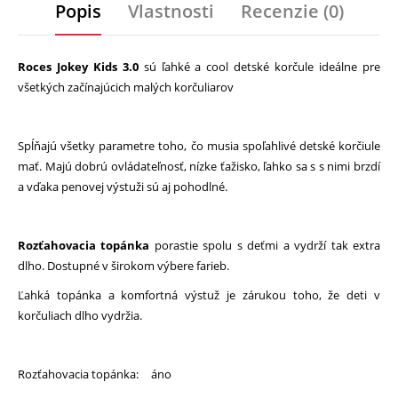
Popis
Vlastnosti
Recenzie (0)
Roces Jokey Kids 3.0
sú ľahké a cool detské korčule ideálne pre
všetkých začínajúcich malých korčuliarov
Spĺňajú všetky parametre toho, čo musia spoľahlivé detské korčiule
mať. Majú dobrú ovládateľnosť, nízke ťažisko, ľahko sa s s nimi brzdí
a vďaka penovej výstuži sú aj pohodlné.
Rozťahovacia
topánka
porastie spolu s deťmi a vydrží tak extra
dlho. Dostupné v širokom výbere farieb.
Ľahká topánka a komfortná výstuž je zárukou toho, že deti v
korčuliach dlho vydržia.
Rozťahovacia topánka:
áno