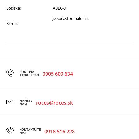
Ložiská:
ABEC-3
je súčasťou balenia.
Brzda:
PON - PIA
0905 609 634
11:00 - 18:00
NAPÍŠTE
roces@roces.sk
NÁM
KONTAKTUJTE
0918 516 228
NÁS