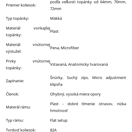
podľa veľkosti topánky od 64mm, 70mm,
Priemer koliesok:
72mm
Typ topánky:
Mäkká
Materiál vonkajšej
Plast
topánky:
Materiál vnútornej
Pena, Microfiber
výstužel:
Prvky vnútornej
Vstavaná, Anatomicky tvarovaná
topánky:
Šnúrky, Suchý zips, Micro adjustment
Zapínanie:
klipsňa
Členok:
Ohybný, vysoká miera opory
Plast - dobré tlmenie otrasov, nízka
Materál rámu:
hmotnosť
Typ rámu:
Flat setup
Tvrdosť koliesok:
82A