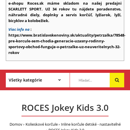
e-shopu Roces.sk máme skladom na našej predajni
SCARLETT SPORT. Už 34 rokov tu nájdete poradenstvo,
náhradné diely, doplnky a servis korčúľ, lyžiarok, lyží,
bicyklov a kolobežiek.
Viac info na
:
https://www.bratislavskenoviny.sk/aktuality/petrzalka/78548-
pre-korcule-sem-chodia-generacie-uzasny-rodinny-
sportovy-obchod-funguje-v-petrzalke-uz-neuveritelnych-32-
rokov
ROCES Jokey Kids 3.0
Domov
Kolieskové korčule
Inline korčule detské - nastaviteľné
ROCES Jokey Kids 3.0