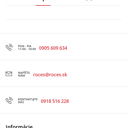
PON - PIA
0905 609 634
11:00 - 18:00
NAPÍŠTE
roces@roces.sk
NÁM
KONTAKTUJTE
0918 516 228
NÁS
Informácie