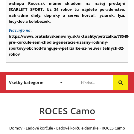
e-shopu Roces.sk máme skladom na našej predajni
SCARLETT SPORT. Už 34 rokov tu nájdete poradenstvo,
náhradné diely, doplnky a servis korčúľ, lyžiarok, lyží,
bicyklov a kolobežiek.
Viac info na
:
https://www.bratislavskenoviny.sk/aktuality/petrzalka/78548-
pre-korcule-sem-chodia-generacie-uzasny-rodinny-
sportovy-obchod-funguje-v-petrzalke-uz-neuveritelnych-32-
rokov
ROCES Camo
Domov
Ľadové korčule
Ľadové korčule dámske
ROCES Camo