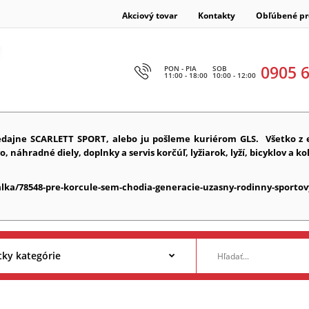
Akciový tovar
Kontakty
Obľúbené pr
0905 
PON - PIA
SOB
11:00 - 18:00
10:00 - 12:00
edajne SCARLETT SPORT, alebo ju pošleme kuriérom GLS.
Všetko z 
náhradné diely, doplnky a servis korčúľ, lyžiarok, lyží, bicyklov a ko
alka/78548-pre-korcule-sem-chodia-generacie-uzasny-rodinny-sportov