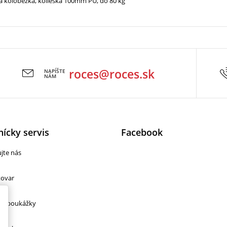
a kolobežka, kolieska 100mm PU, do 80 kg
roces@roces.sk
NAPÍŠTE
NÁM
ícky servis
Facebook
jte nás
tovar
cie
vé poukážky