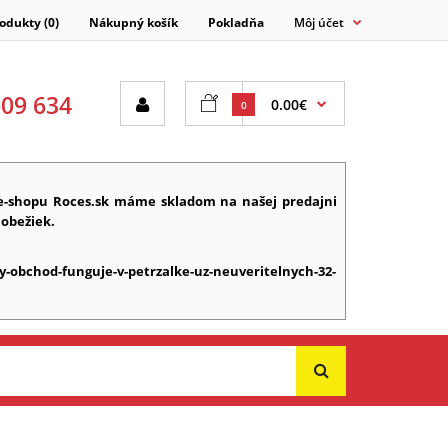
odukty (0)
Nákupný košík
Pokladňa
Môj účet
609 634
0.00€
0
e-shopu Roces.sk máme skladom na našej predajni
lobežiek.
y-obchod-funguje-v-petrzalke-uz-neuveritelnych-32-