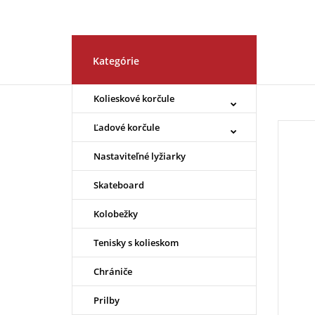
Kategórie
Kolieskové korčule
Ľadové korčule
Nastaviteľné lyžiarky
Skateboard
Kolobežky
Tenisky s kolieskom
Chrániče
Prilby