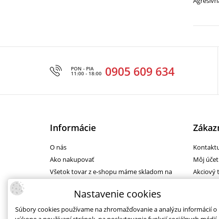
Agresívn
0905 609 634
PON - PIA
11:00 - 18:00
Informácie
Zákazn
O nás
Kontaktu
Ako nakupovať
Môj účet
Všetok tovar z e-shopu máme skladom na
Akciový 
predajni
Reklamá
Nastavenie cookies
Ochrana osobných údajov
Darčeko
Obchodné podmienky
Novinky
Súbory cookies používame na zhromažďovanie a analýzu informácií o