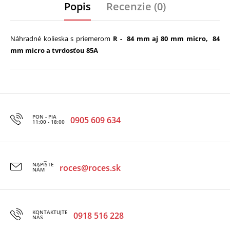
Popis
Recenzie (0)
Náhradné kolieska s priemerom
R - 84 mm aj 80 mm micro, 84
mm micro a tvrdosťou 85A
PON - PIA
0905 609 634
11:00 - 18:00
NAPÍŠTE
roces@roces.sk
NÁM
KONTAKTUJTE
0918 516 228
NÁS