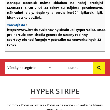
e-shopu Roces.sk máme skladom na našej predajni
SCARLETT SPORT. Už 34 rokov tu nájdete poradenstvo,
náhradné diely, doplnky a servis korčúľ, lyžiarok, lyží,
bicyklov a kolobežiek.
Viac info na
:
https://www.bratislavskenoviny.sk/aktuality/petrzalka/78548-
pre-korcule-sem-chodia-generacie-uzasny-rodinny-
sportovy-obchod-funguje-v-petrzalke-uz-neuveritelnych-32-
rokov
HYPER STRIPE
Domov
Kolieska, ložiská
Kolieska na in-line
Kolieska na fitness
HYPER STRIPE