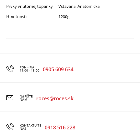
Prvky vnútornej topánky
Vstavaná, Anatomická
Hmotnosť:
1200g
PON - PIA
0905 609 634
11:00 - 18:00
NAPÍŠTE
roces@roces.sk
NÁM
KONTAKTUJTE
0918 516 228
NÁS