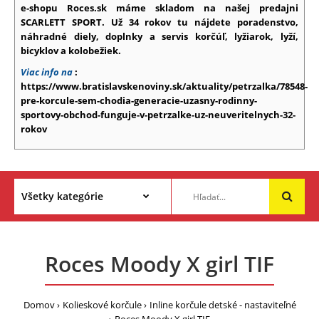
e-shopu Roces.sk máme skladom na našej predajni
SCARLETT SPORT. Už 34 rokov tu nájdete poradenstvo,
náhradné diely, doplnky a servis korčúľ, lyžiarok, lyží,
bicyklov a kolobežiek.
Viac info na
:
https://www.bratislavskenoviny.sk/aktuality/petrzalka/78548-
pre-korcule-sem-chodia-generacie-uzasny-rodinny-
sportovy-obchod-funguje-v-petrzalke-uz-neuveritelnych-32-
rokov
Roces Moody X girl TIF
Domov
Kolieskové korčule
Inline korčule detské - nastaviteľné
Roces Moody X girl TIF