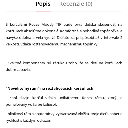
Popis
Recenzie (0)
S korčuľami Roces Moody TIF bude prvá detská skúsenosť na
korčuliach absolútne dokonalá. Komfortná a pohodlná topánočka je
navyše odolná a veľa vydrží. Dieťaťu sa prispôsobí až v intervale 5
veľkostí, vďaka rozťahovaciemu mechanizmu topánky.
Kvalitné komponenty sú zárukou toho, že sa deti na korčuliach
dobre zabavia.
"Neviditeľný rám" na rozťahovacích korčuliach
- cool dizajn korčúľ vďaka unikátnemu Roces rámu, ktorý je
pomaľovaný vo farbe koliesok
- hliníkový rám a anatomicky vytvarovaná vložka, tvoje dieťa naberie
rýchlosť s každým odrazom