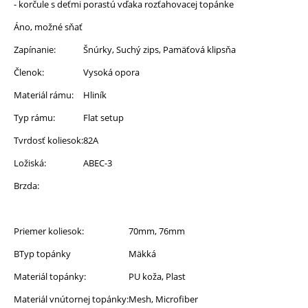
- korčule s deťmi porastú vďaka rozťahovacej topánke
Áno, možné sňať
Zapínanie:
Šnúrky, Suchý zips, Pamäťová klipsňa
Členok:
Vysoká opora
Materiál rámu:
Hliník
Typ rámu:
Flat setup
Tvrdosť koliesok:
82A
Ložiská:
ABEC-3
Brzda:
Priemer koliesok:
70mm, 76mm
BTyp topánky
Mäkká
Materiál topánky:
PU koža, Plast
Materiál vnútornej topánky:
Mesh, Microfiber